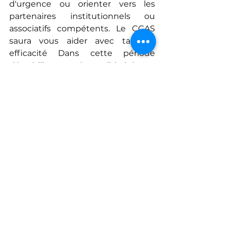
d'urgence ou orienter vers les 
partenaires institutionnels ou 
associatifs compétents. Le CCAS 
saura vous aider avec tact et 
efficacité Dans cette période 
déstabilisante, la solidarité et 
l’attention aux autres sont 
essentielles. 
*Revenu de Solidarité Active
Voir tout
Posts récents