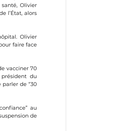
anté, Olivier 
 l’État, alors 
ital. Olivier 
our faire face 
e vacciner 70 
 président du 
parler de “30 
confiance” au 
uspension de 