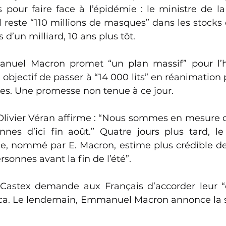
our faire face à l’épidémie : le ministre de la s
 reste “110 millions de masques” dans les stocks de
s d’un milliard, 10 ans plus tôt. 
nuel Macron promet “un plan massif” pour l’hôp
bjectif de passer à “14 000 lits” en réanimation p
des. Une promesse non tenue à ce jour. 
, Olivier Véran affirme : “Nous sommes en mesure d
nnes d’ici fin août.” Quatre jours plus tard, le
ue, nommé par E. Macron, estime plus crédible de 
rsonnes avant la fin de l’été”. 
 Castex demande aux Français d’accorder leur “
ca. Le lendemain, Emmanuel Macron annonce la s