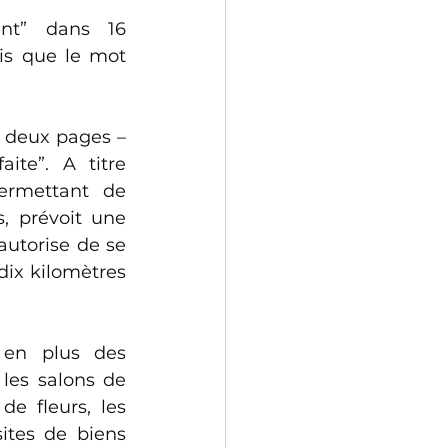
nt” dans 16 
s que le mot 
e deux pages – 
te”. A titre 
ermettant de 
 prévoit une 
utorise de se 
ix kilomètres 
 en plus des 
les salons de 
e fleurs, les 
ites de biens 