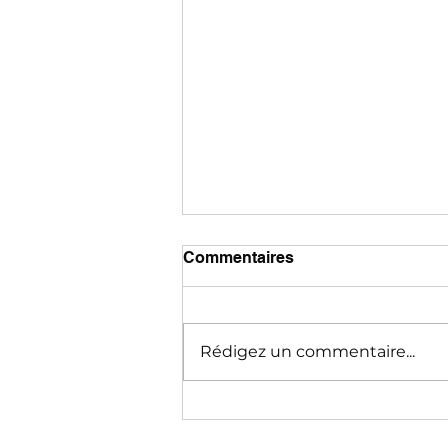
Commentaires
Rédigez un commentaire...
Bois-Colombes, tournée
vers son avenir !