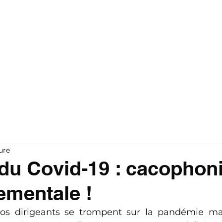
Notre soutien
Nous rejoindre
ure
 du Covid-19 : cacophon
mentale !
s dirigeants se trompent sur la pandémie mais,