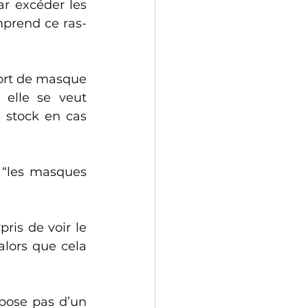
r excéder les 
omprend ce ras-
port de masque 
 elle se veut 
 stock en cas 
 “les masques 
ris de voir le 
lors que cela 
pose pas d’un 